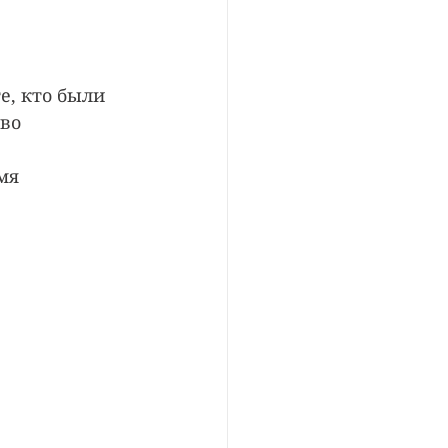
, кто были 
во 
мя 