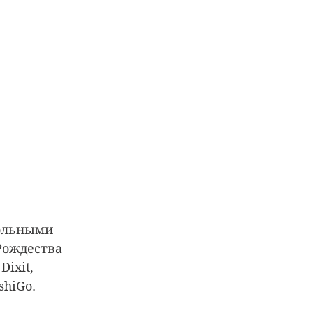
ольными 
Рождества 
ixit, 
shiGo. 