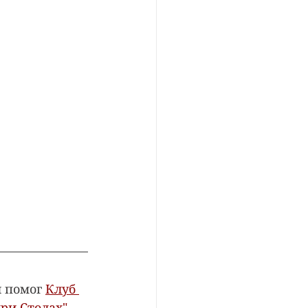
 помог 
Клуб 
ри Столах"
. 