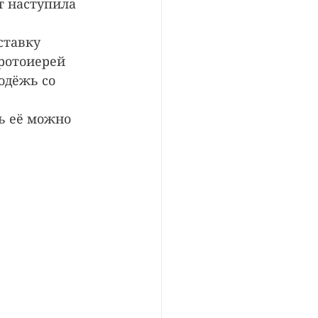
т наступила 
ставку 
ротоиерей 
одёжь со 
ь её можно 