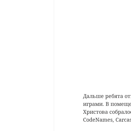
Дальше ребята от
играми. В помеще
Христова собралос
CodeNames, Carcas