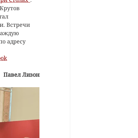
Крутов 
гал 
и. Встречи 
каждую 
 по адресу 
ook
Павел Лизон