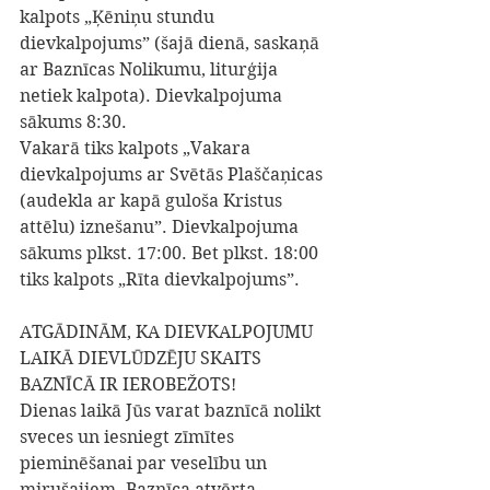
kalpots „Ķēniņu stundu 
dievkalpojums” (šajā dienā, saskaņā 
ar Baznīcas Nolikumu, liturģija 
netiek kalpota). Dievkalpojuma 
sākums 8:30.
Vakarā tiks kalpots „Vakara 
dievkalpojums ar Svētās Plaščaņicas 
(audekla ar kapā guloša Kristus 
attēlu) iznešanu”. Dievkalpojuma 
sākums plkst. 17:00. Bet plkst. 18:00 
tiks kalpots „Rīta dievkalpojums”.
ATGĀDINĀM, KA DIEVKALPOJUMU 
LAIKĀ DIEVLŪDZĒJU SKAITS 
BAZNĪCĀ IR IEROBEŽOTS!
Dienas laikā Jūs varat baznīcā nolikt 
sveces un iesniegt zīmītes 
pieminēšanai par veselību un 
mirušajiem. Baznīca atvērta 