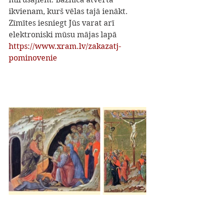
ikvienam, kurš vēlas tajā ienākt.
Zīmītes iesniegt Jūs varat arī 
elektroniski mūsu mājas lapā 
https://www.xram.lv/zakazatj-
pominovenie