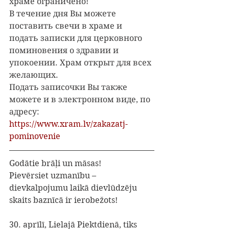
храме ограничено!
В течение дня Вы можете 
поставить свечи в храме и 
подать записки для церковного 
поминовения о здравии и 
упокоении. Храм открыт для всех 
желающих.
Подать записочки Вы также 
можете и в электронном виде, по 
адресу: 
https://www.xram.lv/zakazatj-
pominovenie
Godātie brāļi un māsas!
Pievērsiet uzmanību – 
dievkalpojumu laikā dievlūdzēju 
skaits baznīcā ir ierobežots!
30. aprīlī, Lielajā Piektdienā, tiks 