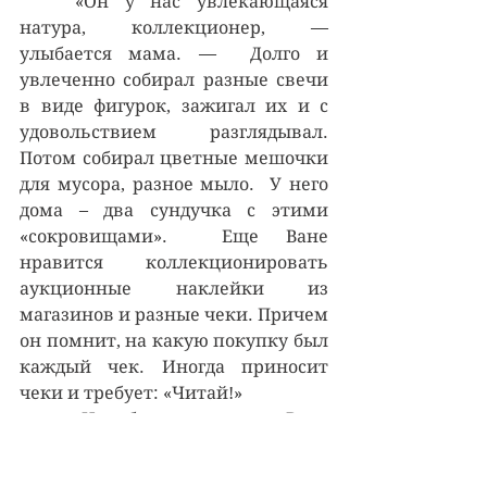
	«Он у нас увлекающаяся 
натура, коллекционер, — 
улыбается мама. —  Долго и 
увлеченно собирал разные свечи 
в виде фигурок, зажигал их и с 
удовольствием разглядывал.  
Потом собирал цветные мешочки 
для мусора, разное мыло.  У него 
дома – два сундучка с этими  
«сокровищами».  Еще Ване 
нравится коллекционировать 
аукционные наклейки из 
магазинов и разные чеки. Причем 
он помнит, на какую покупку был 
каждый чек. Иногда приносит 
чеки и требует: «Читай!»
	Но больше всего Ваня 
обожает лего.  Сейчас мечтает, 
чтобы ему оскорее подарили лего 