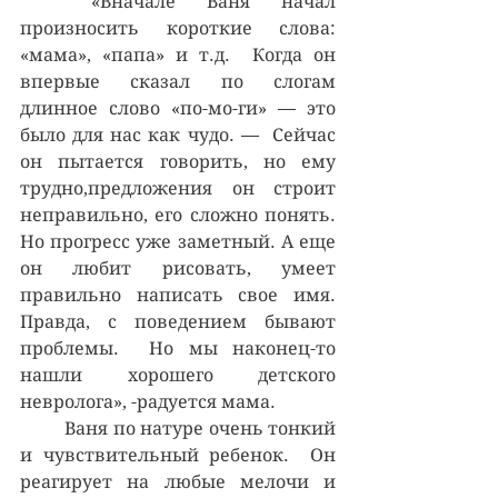
	«Вначале Ваня начал 
произносить короткие слова: 
«мама», «папа» и т.д.  Когда он 
впервые сказал по слогам 
длинное слово «по-мо-ги» — это 
было для нас как чудо. —  Сейчас 
он пытается говорить, но ему 
трудно,предложения он строит 
неправильно, его сложно понять.  
Но прогресс уже заметный. А еще 
он любит рисовать, умеет 
правильно написать свое имя.  
Правда, с поведением бывают 
проблемы.  Но мы наконец-то 
нашли хорошего детского 
невролога», -радуется мама.
	Ваня по натуре очень тонкий 
и чувствительный ребенок.  Он 
реагирует на любые мелочи и 