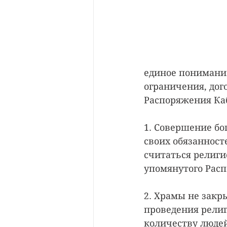
единое понимание
ограничения, до
Распоряжения Каб
1. Совершение бо
своих обязанност
считаться религи
упомянутого Рас
2. Храмы не закр
проведения религ
количеству людей