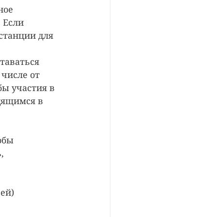
ное 
 Если 
станции для 
таваться 
числе от 
ы участия в 
дящимся в 
обы 
, 
ей) 
 