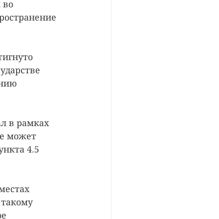
 во 
ространение 
тигнуто 
ударстве 
нию 
л в рамках 
не может 
нкта 4.5 
местах 
 такому 
е 