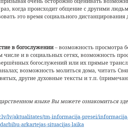
 призывая очень осторожно оценивать возможны
раз, когда происходит общение с другими людьм
овать это время социального дистанцирования д
стие в богослужении
 – возможность просмотра 
ом числе и в социальных сетях, возможность про
овершённых богослужений или их прямые трансл
налах; возможность молиться дома, читать Св
вятых, другие духовные тексты и т.п. (примечан
ударственном языке Вы можете ознакомиться зде
lv/lv/aktualitates/tm-informacija-presei/informacija-
darbibu-arkartejas-situacijas-laika