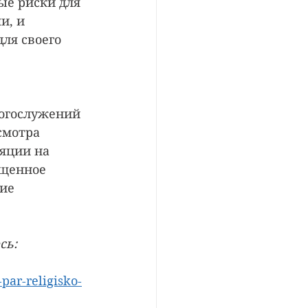
е риски для 
и, и 
ля своего 
богослужений 
смотра 
яции на 
ященное 
ие 
сь:
par-religisko-