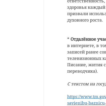
ответственность,
здоровья каждый 
призвали использ
духовного роста.
*
 Отдалённое уча
в интернете, в т
записей ранее с
телевизионных ка
Писание, жития с
переводчика).
С текстом на гос
https://www.tm.gov.
savienibu-baznicu-