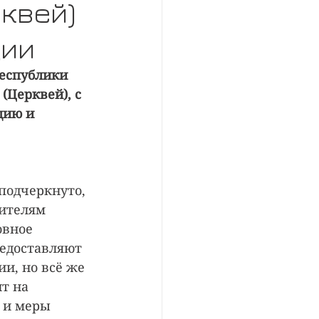
квей)
ции
Республики 
Церквей), с 
цию и 
подчеркнуто, 
ителям 
овное 
едоставляют 
и, но всё же 
т на 
 и меры 